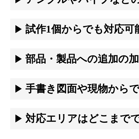
アングルやパイプなどの鋼材が加工可能なレーザ加工機3台を保有し
試作1個からでも対応可
1個からの試作加工に対応しております。多品種小ロットを得意とし
部品・製品への追加の
追加の加工も対応しております。是非、ご相談下さい。
手書き図面や現物から
手書き図面・現物合わせにも対応可能です。CADデータ作成からサ
対応エリアはどこまで
埼玉県草加市を拠点に、越谷市・八潮市・川口市など近隣エリアはも