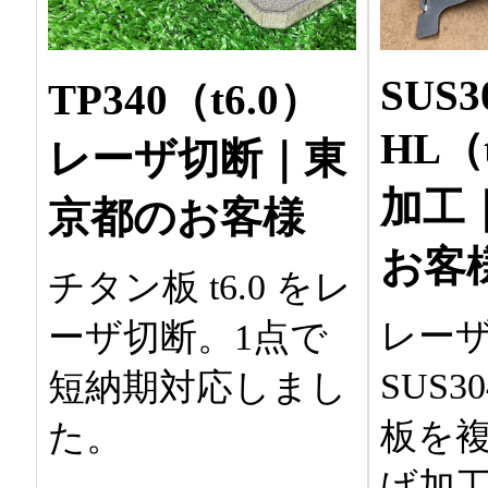
SUS3
TP340（t6.0）
HL（
レーザ切断｜東
加工
京都のお客様
お客
チタン板 t6.0 をレ
レー
ーザ切断。1点で
SUS30
短納期対応しまし
板を
た。
げ加